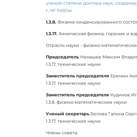
ученой степени доктора наук, созданны
г. № 1140/нк.
1.3.8.
Физика конденсированного состо
1.3.17.
Химическая физика, горение и вз
Отрасль науки - физико-математически
Председатель
Ненашев Максим Владими
1.3.17, технические науки
Заместитель председателя
Еремин Ант
1.3.17, технические науки
Заместитель председателя
Кудинов Иг
1.3.8, физико-математические науки
Ученый секретарь
Белова Галина Серге
1.3.17, технические науки
Члены совета: